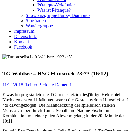
Pétanque-Vokabular
Was ist Pétanque?
Showtanzgruppe Funky Diamonds
Singfrauen
Wandergruppe
Impressum
Datenschutz
Kontakt
Facebook
TG Waldsee – HSG Hunsrück 28:23 (16:12)
11/12/2018
fkeiner
Berichte Damen 1
Etwas holprig startete die TG in das letzte diesjährige Heimspiel.
Nach den ersten 11 Minuten waren die Gäste aus dem Hunsrück auf
4:8 davongezogen. Die Manndeckung der spielerisch starken
Melissa Gräber durch
Tanita
Schall und Nadine Fischer in
Kombination mit einer guten Abwehr gelang in der 20. Minute das
10:11.
Sowohl Bea Demski als auch Julia Barth (jeweils 8 Treffer) konnten