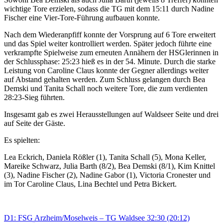
wichtige Tore erzielen, sodass die TG
mit dem 15:11 durch Nadine
Fischer
eine Vier-Tore-Führung aufbauen konnte
.
N
ach dem Wiederanpfiff
konnte der Vorsprung auf 6 Tore erweitert
und das Spiel weiter kontrolliert werden. Später jedoch führte eine
verkrampfte Spielweise zum erneuten Annähern der
HSGlerinnen
in
der Schlussphase: 25:23 hieß es in der 54. Minute.
Durch die starke
Leistung von Caro
line
Claus konnte der Gegner allerdings weiter
auf Abstand gehalten werden. Zum Schluss gelangen durch Bea
Demski und
Tanita
Schall noch weitere Tore, die zum verdienten
28:23-Sieg führten.
Insgesamt gab es zwei
Herausstellungen a
uf
Waldseer
Seite und drei
auf Seite der Gäste
.
Es spielten:
Lea
Eckrich
, Daniela Rößler (1),
Tanita
Schall (5), Mona Keller,
Mareike Schwarz, Julia Barth (8/2), Bea Demski (8/1), Kim Knittel
(3), Nadine Fischer (2), Nadine Gabor (1), Victoria Cronester und
im Tor Caroline Claus, Lina Bechtel und Petra
Bickert
.
Beitragsnavigation
Vorheriger
D1: FSG Arzheim/Moselweis – TG Waldsee 32:30 (20:12)