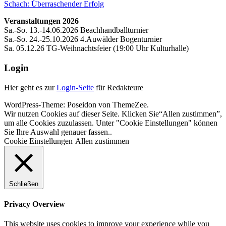
Beitrag:
Nächster
Schach: Überraschender Erfolg
Beitrag:
Veranstaltungen 2026
Sa.-So. 13.-14.06.2026 Beachhandballturnier
Sa.-So. 24.-25.10.2026 4.Auwälder Bogenturnier
Sa. 05.12.26 TG-Weihnachtsfeier (19:00 Uhr Kulturhalle)
Login
Hier geht es zur
Login-Seite
für Redakteure
WordPress-Theme: Poseidon von ThemeZee.
Wir nutzen Cookies auf dieser Seite. Klicken Sie“Allen zustimmen”,
um alle Cookies zuzulassen. Unter "Cookie Einstellungen" können
Sie Ihre Auswahl genauer fassen..
Cookie Einstellungen
Allen zustimmen
Schließen
Privacy Overview
This website uses cookies to improve your experience while you