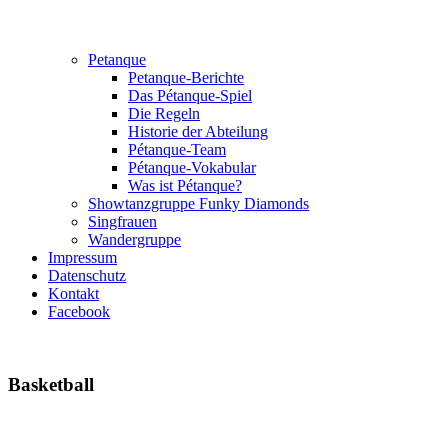
Petanque
Petanque-Berichte
Das Pétanque-Spiel
Die Regeln
Historie der Abteilung
Pétanque-Team
Pétanque-Vokabular
Was ist Pétanque?
Showtanzgruppe Funky Diamonds
Singfrauen
Wandergruppe
Impressum
Datenschutz
Kontakt
Facebook
Basketball