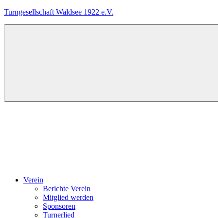
Zum
Turngesellschaft Waldsee 1922 e.V.
Inhalt
springen
Das
ist
die
Internetseite
der
TG
Waldsee,
einem
Menü
Verein
für
Breitensport.
Verein
Berichte Verein
Mitglied werden
Sponsoren
Turnerlied