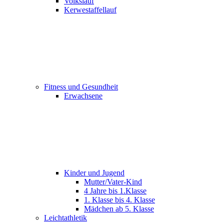
Volkslauf
Kerwestaffellauf
Fitness und Gesundheit
Erwachsene
Kinder und Jugend
Mutter/Vater-Kind
4 Jahre bis 1.Klasse
1. Klasse bis 4. Klasse
Mädchen ab 5. Klasse
Leichtathletik