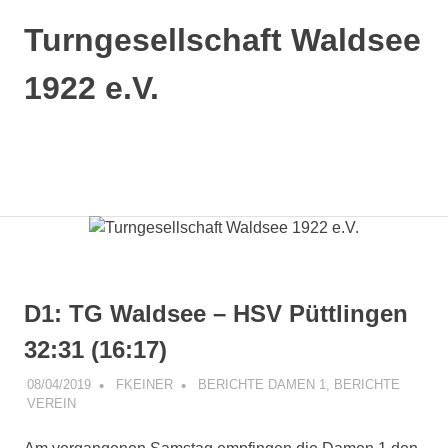
Zum
Turngesellschaft Waldsee
Inhalt
springen
1922 e.V.
Das
ist
die
MENÜ
Internetseite
der
TG
Waldsee,
einem
Verein
D1: TG Waldsee – HSV Püttlingen
für
Breitensport.
32:31 (16:17)
08/04/2019
FKEINER
BERICHTE DAMEN 1
,
BERICHTE
VEREIN