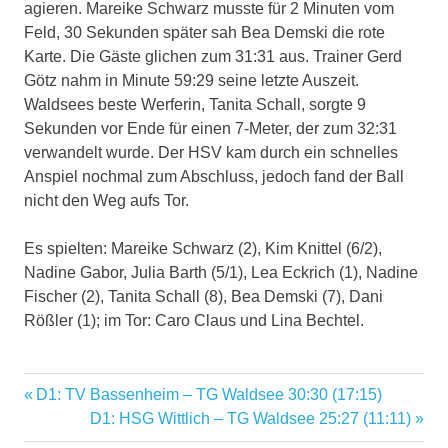
agieren. Mareike Schwarz musste für 2 Minuten vom
Feld, 30 Sekunden später sah Bea Demski die rote
Karte. Die Gäste glichen zum 31:31 aus. Trainer Gerd
Götz nahm in Minute 59:29 seine letzte Auszeit.
Waldsees beste Werferin, Tanita Schall, sorgte 9
Sekunden vor Ende für einen 7-Meter, der zum 32:31
verwandelt wurde. Der HSV kam durch ein schnelles
Anspiel nochmal zum Abschluss, jedoch fand der Ball
nicht den Weg aufs Tor.
Es spielten: Mareike Schwarz (2), Kim Knittel (6/2),
Nadine Gabor, Julia Barth (5/1), Lea Eckrich (1), Nadine
Fischer (2), Tanita Schall (8), Bea Demski (7), Dani
Rößler (1); im Tor: Caro Claus und Lina Bechtel.
Vorheriger
D1: TV Bassenheim – TG Waldsee 30:30 (17:15)
Beitragsnavigation
Beitrag:
Nächster
D1: HSG Wittlich – TG Waldsee 25:27 (11:11)
Beitrag: