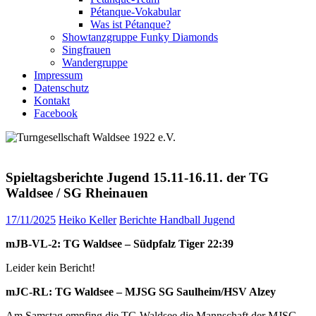
Pétanque-Vokabular
Was ist Pétanque?
Showtanzgruppe Funky Diamonds
Singfrauen
Wandergruppe
Impressum
Datenschutz
Kontakt
Facebook
Spieltagsberichte Jugend 15.11-16.11. der TG
Waldsee / SG Rheinauen
17/11/2025
Heiko Keller
Berichte Handball Jugend
mJB-VL-2: TG Waldsee – Südpfalz Tiger 22:39
Leider kein Bericht!
mJC-RL: TG Waldsee – MJSG SG Saulheim/HSV Alzey
Am Samstag empfing die TG Waldsee die Mannschaft der MJSG