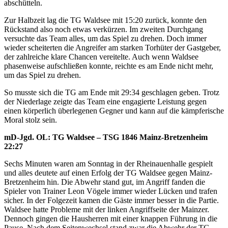
abschütteln.
Zur Halbzeit lag die TG Waldsee mit 15:20 zurück, konnte den
Rückstand also noch etwas verkürzen. Im zweiten Durchgang
versuchte das Team alles, um das Spiel zu drehen. Doch immer
wieder scheiterten die Angreifer am starken Torhüter der Gastgeber,
der zahlreiche klare Chancen vereitelte. Auch wenn Waldsee
phasenweise aufschließen konnte, reichte es am Ende nicht mehr,
um das Spiel zu drehen.
So musste sich die TG am Ende mit 29:34 geschlagen geben. Trotz
der Niederlage zeigte das Team eine engagierte Leistung gegen
einen körperlich überlegenen Gegner und kann auf die kämpferische
Moral stolz sein.
m
D-Jgd.
OL: TG Waldsee – TSG 1846 Mainz-Bretzenheim
22:27
Sechs Minuten waren am Sonntag in der Rheinauenhalle gespielt
und alles deutete auf einen Erfolg der TG Waldsee gegen Mainz-
Bretzenheim hin. Die Abwehr stand gut, im Angriff fanden die
Spieler von Trainer Leon Vögele immer wieder Lücken und trafen
sicher. In der Folgezeit kamen die Gäste immer besser in die Partie.
Waldsee hatte Probleme mit der linken Angriffseite der Mainzer.
Dennoch gingen die Hausherren mit einer knappen Führung in die
Pause. Nach dem Seitenwechsel stand zwar die Abwehr der TG