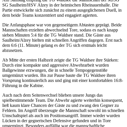
SG Saulheim/HSV Alzey in der heimischen Rheinauenhalle. Die
Partie entwickelte sich zunächst zu einem ausgeglichenen Duell, in
dem beide Teams konzentriert und engagiert agierten.
Die Anfangsphase war von gegenseitigem Abtasten geprägt. Beide
Mannschaften erzielten abwechselnd Tore, sodass es nach knapp
sieben Minuten 5:4 für die TG Waldsee stand. Die Gäste aus
Saulheim/Alzey hielten mit schnellen Angriffen dagegen. Erst nach
dem 6:6 (11. Minute) gelang es der TG sich erstmals leicht
abzusetzen.
Ab Mitte der ersten Halbzeit zeigte die TG Waldsee ihre Stärken:
Durch eine kompakte und aggressive Abwehrarbeit wurden
Ballgewinne erzwungen, die in schnelle Tempogegenstöße
umgemünzt wurden. Bis zur Pause baute die TG Waldsee ihren
Vorsprung kontinuierlich aus und ging mit einer komfortablen 16:8-
Führung in die Kabine.
Auch nach dem Seitenwechsel blieben unsere Jungs das
spielbestimmende Team. Die Abwehr agierte weiterhin konsequent,
ließ kaum klare Chancen der Gäste zu und zwang den Gegner zu
Fehlern. Im Angriff überzeugte die Mannschaft sowohl im schnellen
Umschaltspiel als auch im Positionsangriff. Immer wieder wurden
Lücken in der gegnerischen Defensive gefunden und in Tore
umgemünzt. Besonders auffällig war die mannschaftliche