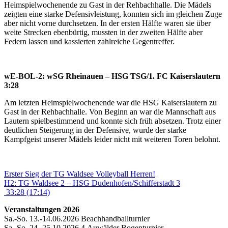
Heimspielwochenende zu Gast in der Rehbachhalle. Die Mädels
zeigten eine starke Defensivleistung, konnten sich im gleichen Zuge
aber nicht vorne durchsetzen. In der ersten Hälfte waren sie über
weite Strecken ebenbürtig, mussten in der zweiten Hälfte aber
Federn lassen und kassierten zahlreiche Gegentreffer.
wE-BOL-2: wSG Rheinauen –
HSG TSG/1. FC Kaiserslautern
3:28
Am letzten Heimspielwochenende war die HSG Kaiserslautern zu
Gast in der Rehbachhalle. Von Beginn an war die Mannschaft aus
Lautern spielbestimmend und konnte sich früh absetzen. Trotz einer
deutlichen Steigerung in der Defensive, wurde der starke
Kampfgeist unserer Mädels leider nicht mit weiteren Toren belohnt.
Beitragsnavigation
Vorheriger
Erster Sieg der TG Waldsee Volleyball Herren!
Beitrag:
Nächster
H2: TG Waldsee 2 – HSG Dudenhofen/Schifferstadt 3
Beitrag:
33:28 (17:14)
Veranstaltungen 2026
Sa.-So. 13.-14.06.2026 Beachhandballturnier
Sa.-So. 24.-25.10.2026 4.Auwälder Bogenturnier