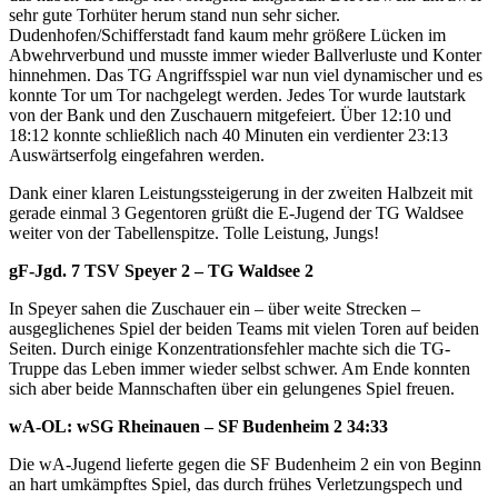
sehr gute Torhüter herum stand nun sehr sicher.
Dudenhofen/Schifferstadt fand kaum mehr größere Lücken im
Abwehrverbund und musste immer wieder Ballverluste und Konter
hinnehmen. Das TG Angriffsspiel war nun viel dynamischer und es
konnte Tor um Tor nachgelegt werden. Jedes Tor wurde lautstark
von der Bank und den Zuschauern mitgefeiert. Über 12:10 und
18:12 konnte schließlich nach 40 Minuten ein verdienter 23:13
Auswärtserfolg eingefahren werden.
Dank einer klaren Leistungssteigerung in der zweiten Halbzeit mit
gerade einmal 3 Gegentoren grüßt die E-Jugend der TG Waldsee
weiter von der Tabellenspitze. Tolle Leistung, Jungs!
gF-Jgd. 7 TSV Speyer 2 – TG Waldsee 2
In Speyer sahen die Zuschauer ein – über weite Strecken –
ausgeglichenes Spiel der beiden Teams mit vielen Toren auf beiden
Seiten. Durch einige Konzentrationsfehler machte sich die TG-
Truppe das Leben immer wieder selbst schwer. Am Ende konnten
sich aber beide Mannschaften über ein gelungenes Spiel freuen.
wA-OL: wSG Rheinauen – SF Budenheim 2 34:33
Die wA-Jugend lieferte gegen die SF Budenheim 2 ein von Beginn
an hart umkämpftes Spiel, das durch frühes Verletzungspech und