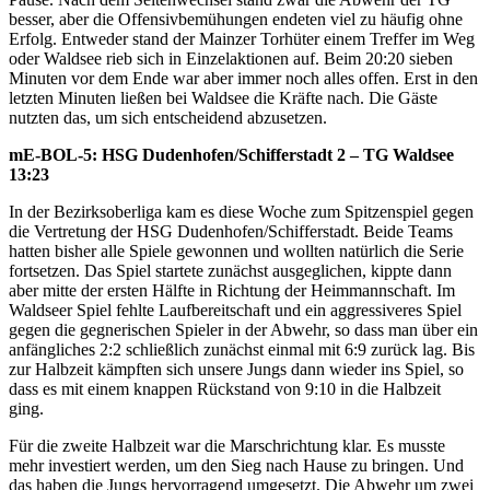
besser, aber die Offensivbemühungen endeten viel zu häufig ohne
Erfolg. Entweder stand der Mainzer Torhüter einem Treffer im Weg
oder Waldsee rieb sich in Einzelaktionen auf. Beim 20:20 sieben
Minuten vor dem Ende war aber immer noch alles offen. Erst in den
letzten Minuten ließen bei Waldsee die Kräfte nach. Die Gäste
nutzten das, um sich entscheidend abzusetzen.
mE-BOL-5: HSG Dudenhofen/Schifferstadt 2 – TG Waldsee
13:23
In der Bezirksoberliga kam es diese Woche zum Spitzenspiel gegen
die Vertretung der HSG Dudenhofen/Schifferstadt. Beide Teams
hatten bisher alle Spiele gewonnen und wollten natürlich die Serie
fortsetzen. Das Spiel startete zunächst ausgeglichen, kippte dann
aber mitte der ersten Hälfte in Richtung der Heimmannschaft. Im
Waldseer Spiel fehlte Laufbereitschaft und ein aggressiveres Spiel
gegen die gegnerischen Spieler in der Abwehr, so dass man über ein
anfängliches 2:2 schließlich zunächst einmal mit 6:9 zurück lag. Bis
zur Halbzeit kämpften sich unsere Jungs dann wieder ins Spiel, so
dass es mit einem knappen Rückstand von 9:10 in die Halbzeit
ging.
Für die zweite Halbzeit war die Marschrichtung klar. Es musste
mehr investiert werden, um den Sieg nach Hause zu bringen. Und
das haben die Jungs hervorragend umgesetzt. Die Abwehr um zwei