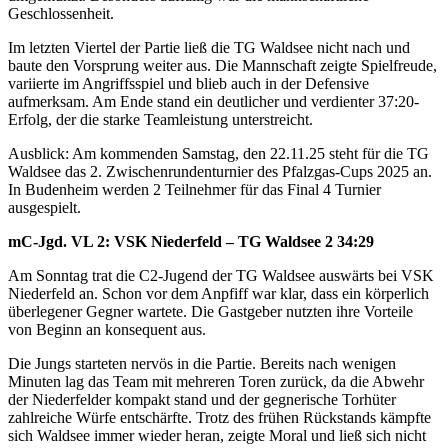
Geschlossenheit.
Im letzten Viertel der Partie ließ die TG Waldsee nicht nach und
baute den Vorsprung weiter aus. Die Mannschaft zeigte Spielfreude,
variierte im Angriffsspiel und blieb auch in der Defensive
aufmerksam. Am Ende stand ein deutlicher und verdienter 37:20-
Erfolg, der die starke Teamleistung unterstreicht.
Ausblick: Am kommenden Samstag, den 22.11.25 steht für die TG
Waldsee das 2. Zwischenrundenturnier des Pfalzgas-Cups 2025 an.
In Budenheim werden 2 Teilnehmer für das Final 4 Turnier
ausgespielt.
mC-Jgd. VL 2: VSK Niederfeld – TG Waldsee 2 34:29
Am Sonntag trat die C2-Jugend der TG Waldsee auswärts bei VSK
Niederfeld an. Schon vor dem Anpfiff war klar, dass ein körperlich
überlegener Gegner wartete. Die Gastgeber nutzten ihre Vorteile
von Beginn an konsequent aus.
Die Jungs starteten nervös in die Partie. Bereits nach wenigen
Minuten lag das Team mit mehreren Toren zurück, da die Abwehr
der Niederfelder kompakt stand und der gegnerische Torhüter
zahlreiche Würfe entschärfte. Trotz des frühen Rückstands kämpfte
sich Waldsee immer wieder heran, zeigte Moral und ließ sich nicht