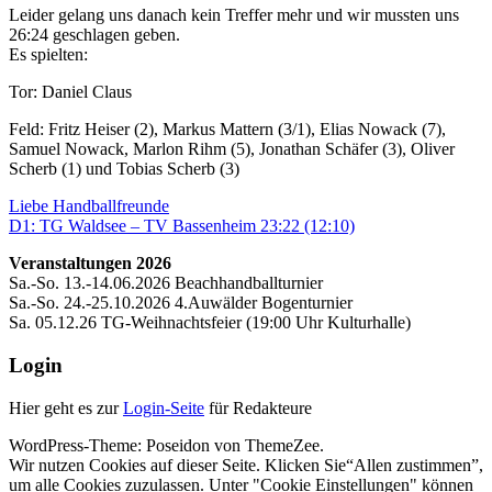
Leider gelang uns danach kein Treffer mehr und wir mussten uns
26:24 geschlagen geben.
Es spielten:
Tor: Daniel Claus
Feld: Fritz Heiser (2), Markus Mattern (3/1), Elias Nowack (7),
Samuel Nowack, Marlon Rihm (5), Jonathan Schäfer (3), Oliver
Scherb (1) und Tobias Scherb (3)
Beitragsnavigation
Vorheriger
Liebe Handballfreunde
Beitrag:
Nächster
D1: TG Waldsee – TV Bassenheim 23:22 (12:10)
Beitrag:
Veranstaltungen 2026
Sa.-So. 13.-14.06.2026 Beachhandballturnier
Sa.-So. 24.-25.10.2026 4.Auwälder Bogenturnier
Sa. 05.12.26 TG-Weihnachtsfeier (19:00 Uhr Kulturhalle)
Login
Hier geht es zur
Login-Seite
für Redakteure
WordPress-Theme: Poseidon von ThemeZee.
Wir nutzen Cookies auf dieser Seite. Klicken Sie“Allen zustimmen”,
um alle Cookies zuzulassen. Unter "Cookie Einstellungen" können