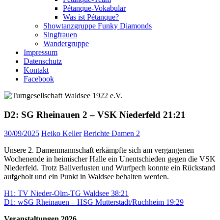
Pétanque-Vokabular
Was ist Pétanque?
Showtanzgruppe Funky Diamonds
Singfrauen
Wandergruppe
Impressum
Datenschutz
Kontakt
Facebook
D2: SG Rheinauen 2 – VSK Niederfeld 21:21
30/09/2025
Heiko Keller
Berichte Damen 2
Unsere 2. Damenmannschaft erkämpfte sich am vergangenen
Wochenende in heimischer Halle ein Unentschieden gegen die VSK
Niederfeld. Trotz Ballverlusten und Wurfpech konnte ein Rückstand
aufgeholt und ein Punkt in Waldsee behalten werden.
Beitragsnavigation
Vorheriger
H1: TV Nieder-Olm-TG Waldsee 38:21
Beitrag:
Nächster
D1: wSG Rheinauen – HSG Mutterstadt/Ruchheim 19:29
Beitrag:
Veranstaltungen 2026