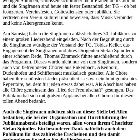
wenigen Stimmen, schlossen sich immer mehr Frauen dem Chor an
und die Singfrauen sind heute ein fester Bestandteil der TG – ob bei
Konzerten, Vereinsfesten, Gottesdiensten oder Jubiläen. Sie
vertreten den Verein kulturell und beweisen, dass Musik verbindet
und keine Altersgrenzen kennt.
Am Samstag haben die Singfrauen anlässlich ihres 30. Jubiläums zu
einem großen Liederabend eingeladen. Nach der Begrüßung durch
die Singfrauen würdigte der Vorstand der TG, Tobias Keller, das
Engagement der Singfrauen und ihres Dirigenten Stefan Spindler in
einer schönen Rede, Thomas Zimmeck führte anschließend durch
das Programm. Dieses wurde nicht nur von den Singfrauen, sondern
auch von befreundeten Chören aus Enkenbach, Alsenborn,
Dudenhofen und Schifferstadt musikalisch gestaltet. Alle Chöre
haben ihre schönsten Lieder präsentiert – es war ein bunt gemischtes
Repertoire, bei dem für jeden etwas dabei war. Als Abschluss haben
alle Chöre gemeinsam das „Lied der Freundschaft“ gesungen. Das
Publikum hat sich mit großem Applaus bei allen Chören für diesen
tollen Abend bedankt.
Auch die Singfrauen möchten sich an dieser Stelle bei Allen
bedanken, die bei der Organisation und Durchführung des
Jubiläumabends beteiligt waren, allen voran ihrem Chorleiter
Stefan Spindler. Ein besonderer Dank natürlich auch dem
Publikum für das zahlreiche Erscheinen und den damit
verbundenen Spenden für die Singfrauen.