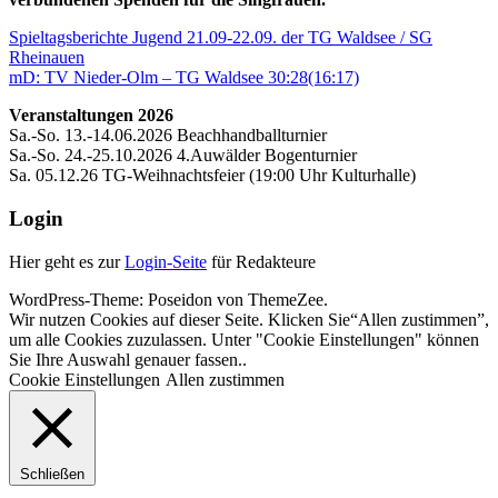
Beitragsnavigation
Vorheriger
Spieltagsberichte Jugend 21.09-22.09. der TG Waldsee / SG
Beitrag:
Rheinauen
Nächster
mD: TV Nieder-Olm – TG Waldsee 30:28(16:17)
Beitrag:
Veranstaltungen 2026
Sa.-So. 13.-14.06.2026 Beachhandballturnier
Sa.-So. 24.-25.10.2026 4.Auwälder Bogenturnier
Sa. 05.12.26 TG-Weihnachtsfeier (19:00 Uhr Kulturhalle)
Login
Hier geht es zur
Login-Seite
für Redakteure
WordPress-Theme: Poseidon von ThemeZee.
Wir nutzen Cookies auf dieser Seite. Klicken Sie“Allen zustimmen”,
um alle Cookies zuzulassen. Unter "Cookie Einstellungen" können
Sie Ihre Auswahl genauer fassen..
Cookie Einstellungen
Allen zustimmen
Schließen