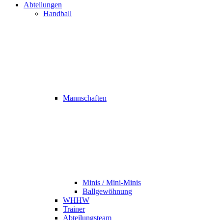
Abteilungen
Handball
Mannschaften
Minis / Mini-Minis
Ballgewöhnung
WHHW
Trainer
Abteilungsteam