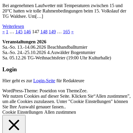
Bei angenehmen Laufwetter mit Temperaturen zwischen 15 und
20°C hatten wir tolle Rahmenbedingungen beim 15. Volkslauf der
TG Waldsee. Um[…]
Weiterlesen
Seitennummerierung
Vorherige
Nächste
«
1
…
145
146
147
148
149
…
165
»
Beiträge
Beiträge
der
Veranstaltungen 2026
Sa.-So. 13.-14.06.2026 Beachhandballturnier
Beiträge
Sa.-So. 24.-25.10.2026 4.Auwälder Bogenturnier
Sa. 05.12.26 TG-Weihnachtsfeier (19:00 Uhr Kulturhalle)
Login
Hier geht es zur
Login-Seite
für Redakteure
WordPress-Theme: Poseidon von ThemeZee.
Wir nutzen Cookies auf dieser Seite. Klicken Sie“Allen zustimmen”,
um alle Cookies zuzulassen. Unter "Cookie Einstellungen" können
Sie Ihre Auswahl genauer fassen..
Cookie Einstellungen
Allen zustimmen