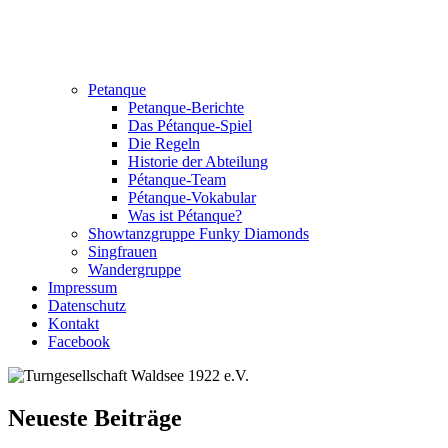
Petanque
Petanque-Berichte
Das Pétanque-Spiel
Die Regeln
Historie der Abteilung
Pétanque-Team
Pétanque-Vokabular
Was ist Pétanque?
Showtanzgruppe Funky Diamonds
Singfrauen
Wandergruppe
Impressum
Datenschutz
Kontakt
Facebook
Neueste Beiträge