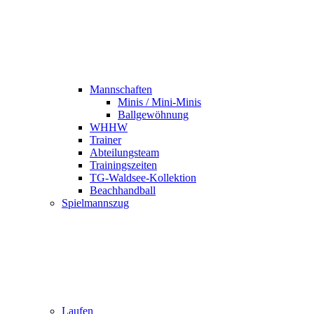
Mannschaften
Minis / Mini-Minis
Ballgewöhnung
WHHW
Trainer
Abteilungsteam
Trainingszeiten
TG-Waldsee-Kollektion
Beachhandball
Spielmannszug
Laufen