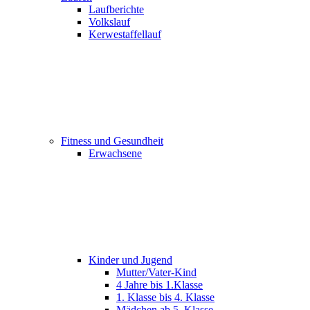
Laufberichte
Volkslauf
Kerwestaffellauf
Fitness und Gesundheit
Erwachsene
Kinder und Jugend
Mutter/Vater-Kind
4 Jahre bis 1.Klasse
1. Klasse bis 4. Klasse
Mädchen ab 5. Klasse