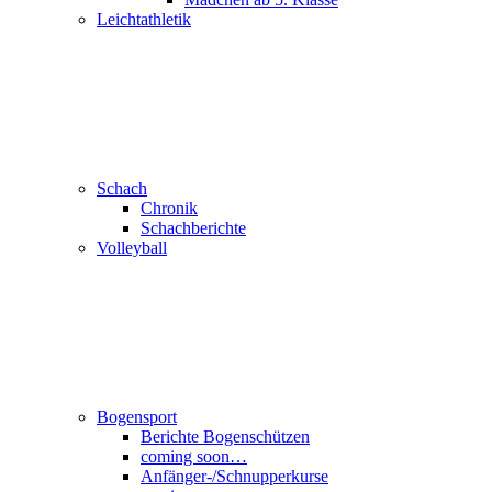
Leichtathletik
Schach
Chronik
Schachberichte
Volleyball
Bogensport
Berichte Bogenschützen
coming soon…
Anfänger-/Schnupperkurse