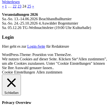
Weiterlesen
Seitennummerierung
Vorherige
Nächste
«
1
…
22
23
24
25
»
Beiträge
Beiträge
der
Veranstaltungen 2026
Sa.-So. 13.-14.06.2026 Beachhandballturnier
Beiträge
Sa.-So. 24.-25.10.2026 4.Auwälder Bogenturnier
Sa. 05.12.26 TG-Weihnachtsfeier (19:00 Uhr Kulturhalle)
Login
Hier geht es zur
Login-Seite
für Redakteure
WordPress-Theme: Poseidon von ThemeZee.
Wir nutzen Cookies auf dieser Seite. Klicken Sie“Allen zustimmen”,
um alle Cookies zuzulassen. Unter "Cookie Einstellungen" können
Sie Ihre Auswahl genauer fassen..
Cookie Einstellungen
Allen zustimmen
Schließen
Privacy Overview