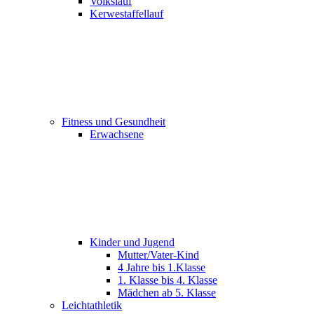
Volkslauf
Kerwestaffellauf
Fitness und Gesundheit
Erwachsene
Kinder und Jugend
Mutter/Vater-Kind
4 Jahre bis 1.Klasse
1. Klasse bis 4. Klasse
Mädchen ab 5. Klasse
Leichtathletik