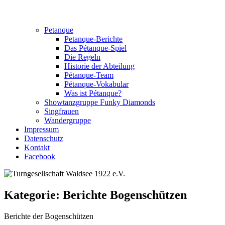
Petanque
Petanque-Berichte
Das Pétanque-Spiel
Die Regeln
Historie der Abteilung
Pétanque-Team
Pétanque-Vokabular
Was ist Pétanque?
Showtanzgruppe Funky Diamonds
Singfrauen
Wandergruppe
Impressum
Datenschutz
Kontakt
Facebook
Kategorie:
Berichte Bogenschützen
Berichte der Bogenschützen