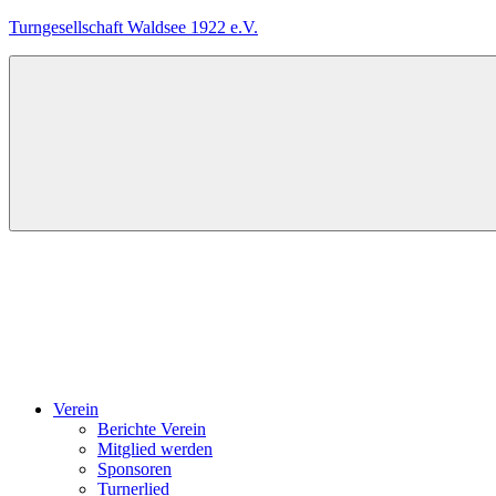
Zum
Turngesellschaft Waldsee 1922 e.V.
Inhalt
springen
Das
ist
die
Internetseite
der
TG
Waldsee,
einem
Menü
Verein
für
Breitensport.
Verein
Berichte Verein
Mitglied werden
Sponsoren
Turnerlied