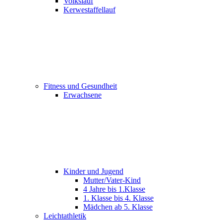
Volkslauf
Kerwestaffellauf
Fitness und Gesundheit
Erwachsene
Kinder und Jugend
Mutter/Vater-Kind
4 Jahre bis 1.Klasse
1. Klasse bis 4. Klasse
Mädchen ab 5. Klasse
Leichtathletik