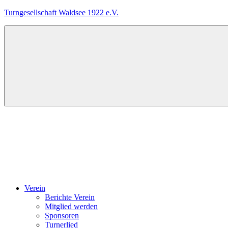
Zum
Turngesellschaft Waldsee 1922 e.V.
Inhalt
springen
Das
ist
die
Internetseite
der
TG
Waldsee,
einem
Menü
Verein
für
Breitensport.
Verein
Berichte Verein
Mitglied werden
Sponsoren
Turnerlied