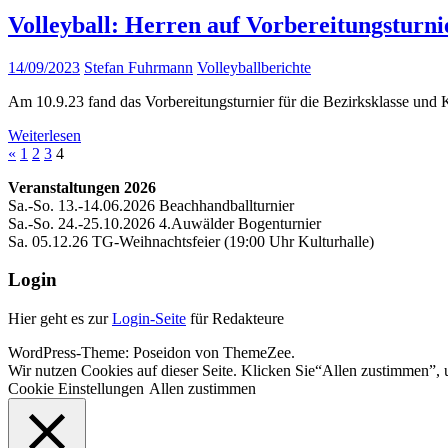
Volleyball: Herren auf Vorbereitungsturn
14/09/2023
Stefan Fuhrmann
Volleyballberichte
Am 10.9.23 fand das Vorbereitungsturnier für die Bezirksklasse und 
Weiterlesen
Seitennummerierung
Vorherige
«
1
2
3
4
Beiträge
der
Veranstaltungen 2026
Sa.-So. 13.-14.06.2026 Beachhandballturnier
Beiträge
Sa.-So. 24.-25.10.2026 4.Auwälder Bogenturnier
Sa. 05.12.26 TG-Weihnachtsfeier (19:00 Uhr Kulturhalle)
Login
Hier geht es zur
Login-Seite
für Redakteure
WordPress-Theme: Poseidon von ThemeZee.
Wir nutzen Cookies auf dieser Seite. Klicken Sie“Allen zustimmen”, 
Cookie Einstellungen
Allen zustimmen