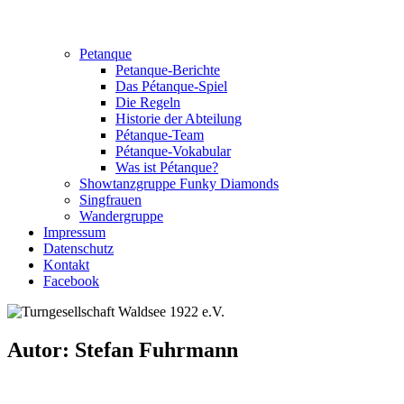
Petanque
Petanque-Berichte
Das Pétanque-Spiel
Die Regeln
Historie der Abteilung
Pétanque-Team
Pétanque-Vokabular
Was ist Pétanque?
Showtanzgruppe Funky Diamonds
Singfrauen
Wandergruppe
Impressum
Datenschutz
Kontakt
Facebook
Autor: Stefan Fuhrmann