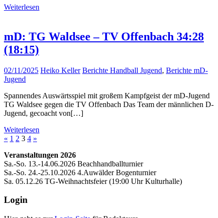
Weiterlesen
mD: TG Waldsee – TV Offenbach 34:28
(18:15)
02/11/2025
Heiko Keller
Berichte Handball Jugend
,
Berichte mD-
Jugend
Spannendes Auswärtsspiel mit großem Kampfgeist der mD-Jugend
TG Waldsee gegen die TV Offenbach Das Team der männlichen D-
Jugend, gecoacht von[…]
Weiterlesen
Seitennummerierung
Vorherige
Nächste
«
1
2
3
4
»
Beiträge
Beiträge
der
Veranstaltungen 2026
Sa.-So. 13.-14.06.2026 Beachhandballturnier
Beiträge
Sa.-So. 24.-25.10.2026 4.Auwälder Bogenturnier
Sa. 05.12.26 TG-Weihnachtsfeier (19:00 Uhr Kulturhalle)
Login